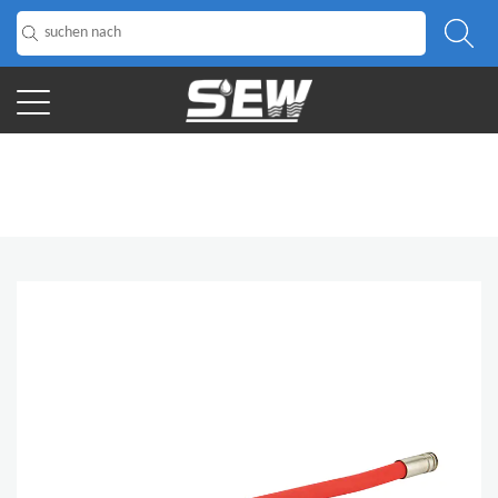
HOME
/
Produkt
/
Schlauch
/
Küchenarmaturschlauch
/
Neues Design flexible Küche und Bad Silikonhahn Küchenarmatur
Schlauch Fabrik