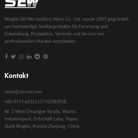
Ningbo SiErWo Sanitary Ware Co., Ltd. wurde 2007 gegründet,
um hochwertige Sanitärprodukte für Forschung und
Entwicklung, Produktion, Vertrieb und Service von
professionellen Marken anzubieten.
Kontakt
sales@sierwo.com
+86-0574-62321117/62383018
Nr. 2 West Chuangye Straße, Wuma
Industriepark, Ortschaft Lubu, Yuyao,
Stadt Ningbo, Provinz Zhejiang, China