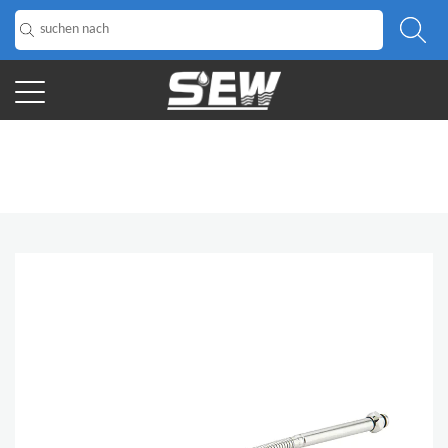
HOME
/
Produkt
/
Schlauch
/
Küchenarmaturschlauch
/
Küchenzubehör Edelstahl-Küchenarmatur flexibler Schlauch mit
Brausekopf