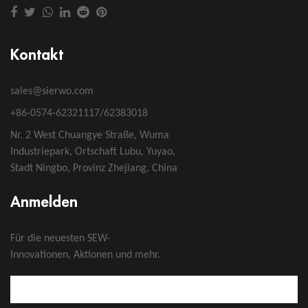
Kontakt
sales@sierwo.com
+86-0574-62321117/62383018
Nr. 2 West Chuangye Straße, Wuma
Industriepark, Ortschaft Lubu, Yuyao,
Stadt Ningbo, Provinz Zhejiang, China
Anmelden
Für die neuesten SEW-
Innovationen, Aktionen und mehr.