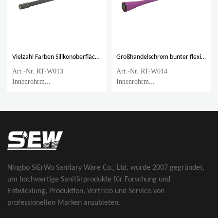
Vielzahl Farben Silikonoberfläche 201 Edelstahl 360 Grad drehbarer Küchenhahnschlauch
Großhandelschrom bunter flexibler Schlauch des Küchenhahns mit ABS-Kunststoffkopf
Art.-Nr. RT-W013
Art.-Nr. RT-W014
Innenrohrm...
Innenrohrm...
Ningbo SiErWo Sanitary Ware Co., Ltd. wurde 2007 gegründet,
um hochwertige Sanitärprodukte für Forschung und
Entwicklung, Produktion, Vertrieb und Service von
professionellen Marken anzubieten.