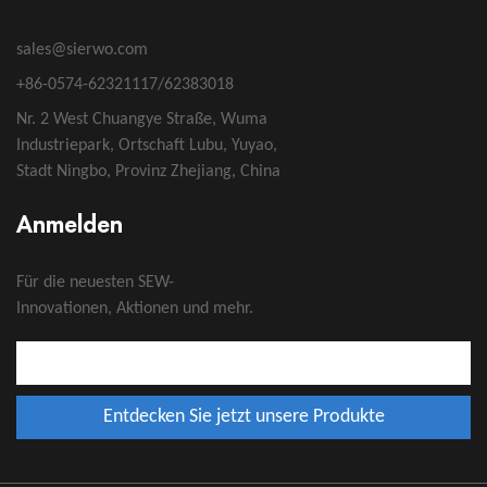
sales@sierwo.com
+86-0574-62321117/62383018
Nr. 2 West Chuangye Straße, Wuma
Industriepark, Ortschaft Lubu, Yuyao,
Stadt Ningbo, Provinz Zhejiang, China
Anmelden
Für die neuesten SEW-
Innovationen, Aktionen und mehr.