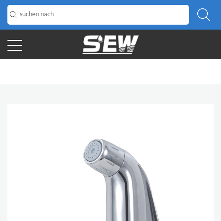
HOME
/
Produkt
/
Shattaf
/
Handbrause in feiner Qualität